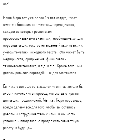
нас!
Наше бюро вот уже более 15 лет сотрудничает
вместе с большим количеством переводчиков,
каждый из которых располагает
профессиональными знаниями, необходимыми для
перевода ваших текстов на заданный вами язык, и с
учётом тематики исходного текста. Это может быть
медицинская, юридическая, финансовая и
техническая тематика, и т.д. и т.п. Кроме того, мы
делаем ревизию переведённых для вас текстов.
Если же у вас ещё есть замечания или вы хотели бы
внести изменения в перевод, мы всегда открыты
для ваших предложений. Мы, как бюро переводов,
всегда делаем всё для того, чтобы вы остались
довольны сотрудничеством с нами, и мы могли
успешно и плодотворно продолжать совместную
работу в будущем.