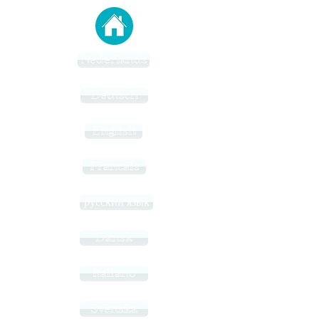
Nederlands
Deutsch
English
Francais
русский язык
Dansk
Italiano
Svenska