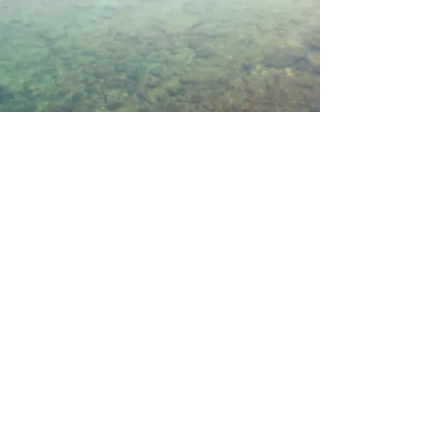
© 2016/2023 by Babel.
Multilingual services vertalingen
vertaalbureau vertaalburo alle talen snel
accuraat goed verschillende garantie
proeflezen proofreaden scandinavische
talen russisch zeeland professioneel
professionele zeeland dringend spoed