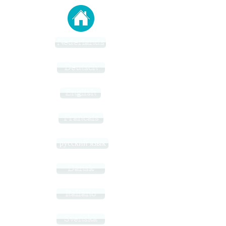
Nederlands
Deutsch
English
Francais
русский язык
Dansk
Italiano
Svenska