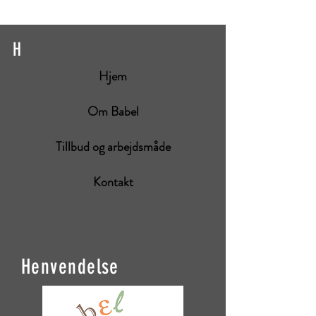
H
Hjem
Om Babel
Tillbud og arbejdsmåde
Kontakt
Henvendelse