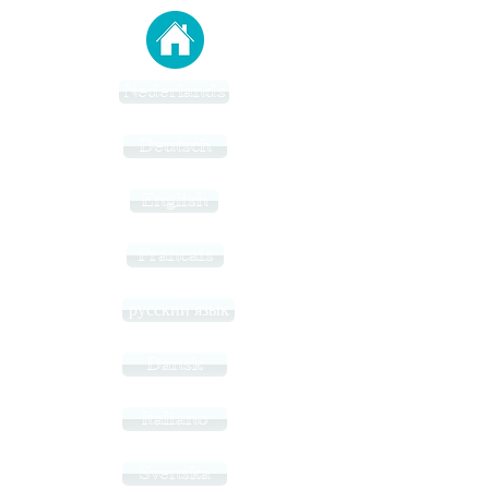
Nederlands
Deutsch
English
Francais
русский язык
Dansk
Italiano
Svenska